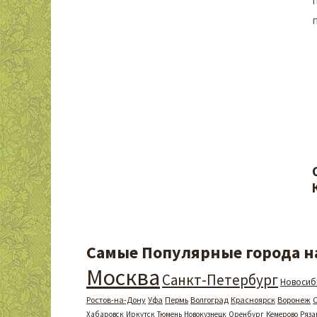
Самые Популярные города на
Москва
Санкт-Петербург
Новосиб
Ростов-на-Дону
Уфа
Пермь
Волгоград
Красноярск
Воронеж
Хабаровск
Иркутск
Тюмень
Новокузнецк
Оренбург
Кемерово
Ряза