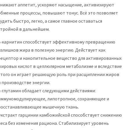
снижают аппетит, ускоряют насыщение, активизируют
обменные процессы, повышают тонус. Всё это позволяет
худить быстро, легко, а самое главное оставаться
стройной в дальнейшем.
L-карнитин способствует эффективному превращению
излишков жира в полезную энергию. Действует как
рецептор и накопительное вещество для активированных
жировых кислот в целлюлярном метаболизме и вследствие
этого он играет решающую роль при расщиплении жиров
и производстве энергии.
L-глутамин обладает следующими действиями:
иммуномодулирующее, липотропное, сохраняющее и
восстанавливающее мышечную ткань.
Экстракт гарцинии камбожийской способствует снижению
веса без изменения рациона. Стабилизирует уровень