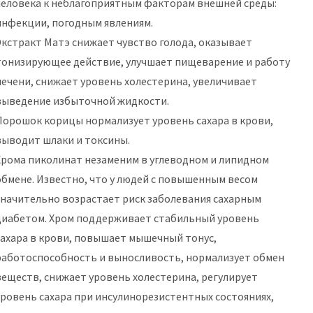
человека к неблагоприятным факторам внешней среды:
инфекции, погодным явлениям.
Экстракт Матэ снижает чувство голода, оказывает
тонизирующее действие, улучшает пищеварение и работу
печени, снижает уровень холестерина, увеличивает
выведение избыточной жидкости.
Порошок корицы нормализует уровень сахара в крови,
выводит шлаки и токсины.
Хрома пиколинат незаменим в углеводном и липидном
обмене. Известно, что у людей с повышенным весом
значительно возрастает риск заболевания сахарным
диабетом. Хром поддерживает стабильный уровень
сахара в крови, повышает мышечный тонус,
работоспособность и выносливость, нормализует обмен
веществ, снижает уровень холестерина, регулирует
уровень сахара при инсулинорезистентных состояниях,