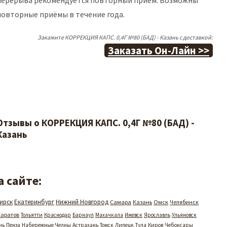
перерыва рекомендуется повторный приём. Возможны
повторные приёмы в течение года.
Закажите КОРРЕКЦИЯ КАПС. 0,4Г №80 (БАД) - Казань с доставкой:
Заказать Он-Лайн >>
Отзывы о КОРРЕКЦИЯ КАПС. 0,4Г №80 (БАД) -
Казань
 сайте:
ирск
Екатеринбург
Нижний Новгород
Самара
Казань
Омск
Челябинск
Саратов
Тольятти
Краснодар
Барнаул
Махачкала
Ижевск
Ярославль
Ульяновск
нь
Пенза
Набережные Челны
Астрахань
Томск
Липецк
Тула
Киров
Чебоксары