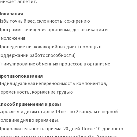
снижает аппетит.
Показания
Избыточный вес, склонность к ожирению
Программы очищения организма, детоксикации и
омоложения
Проведение низкокалорийных диет (помощь в
поддержании работоспособности)
Стимулирование обменных процессов в организме
Противопоказания
Индивидуальная непереносимость компонентов,
беременность, кормление грудью
Способ применения и дозы
Взрослым и детям старше 14 лет по 2 капсулы в первой
половине дня во время еды.
Продолжительность приёма: 20 дней. После 10-дневного