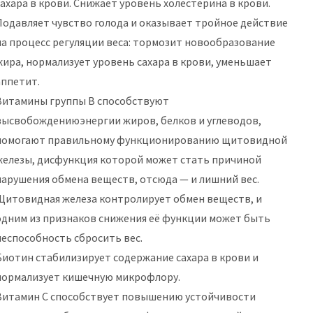
сахара в крови. Снижает уровень холестерина в крови.
Подавляет чувство голода и оказывает тройное действие
на процесс регуляции веса: тормозит новообразование
жира, нормализует уровень сахара в крови, уменьшает
аппетит.
Витамины группы В способствуют
высвобождениюэнергии жиров, белков и углеводов,
помогают правильному функционированию щитовидной
железы, дисфункция которой может стать причиной
нарушения обмена веществ, отсюда — и лишний вес.
Щитовидная железа контролирует обмен веществ, и
одним из признаков снижения её функции может быть
неспособность сбросить вес.
Биотин стабилизирует содержание сахара в крови и
нормализует кишечную микрофлору.
Витамин С способствует повышению устойчивости