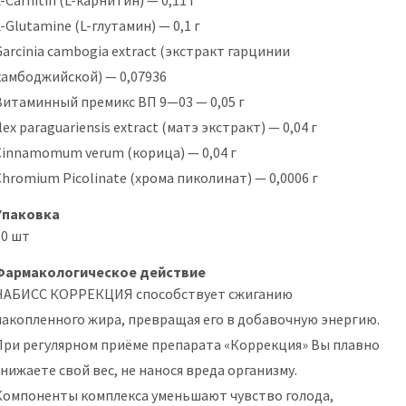
-Carnitin (L-карнитин) — 0,11 г
L-Glutamine (L-глутамин) — 0,1 г
Garcinia cambogia extract (экстракт гарцинии
камбоджийской) — 0,07936
Витаминный премикс ВП 9—03 — 0,05 г
lex paraguariensis extract (матэ экстракт) — 0,04 г
Cinnamomum verum (корица) — 0,04 г
Chromium Picolinate (хрома пиколинат) — 0,0006 г
Упаковка
80 шт
Фармакологическое действие
НАБИСС КОРРЕКЦИЯ способствует сжиганию
накопленного жира, превращая его в добавочную энергию.
При регулярном приёме препарата «Коррекция» Вы плавно
снижаете свой вес, не нанося вреда организму.
Компоненты комплекса уменьшают чувство голода,