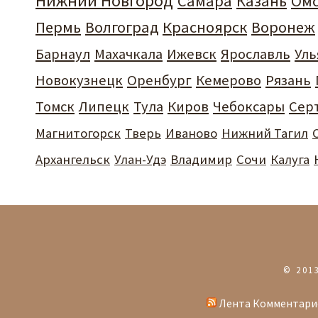
Нижний Новгород
Самара
Казань
Ом
Пермь
Волгоград
Красноярск
Воронеж
Барнаул
Махачкала
Ижевск
Ярославль
Уль
Новокузнецк
Оренбург
Кемерово
Рязань
Томск
Липецк
Тула
Киров
Чебоксары
Сер
Магнитогорск
Тверь
Иваново
Нижний Тагил
Архангельск
Улан-Удэ
Владимир
Сочи
Калуга
© 201
Лента Комментари